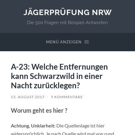
JÄGERPRÜFUNG NRW
Die 500 Fragen mit Beispiel-Antworten
MENÜ ANZEIGEN
A-23: Welche Entfernungen
kann Schwarzwild in einer
Nacht zurücklegen?
13. AUGUST 2017
/
5 KOMMENTARE
Worum geht es hier ?
Achtung, Unklarheit:
Die Quellenlage ist hier
widersprüchlich. Je nach Quelle wird mal von rund