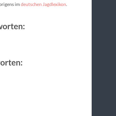
übrigens im
deutschen Jagdlexikon
.
worten:
worten: