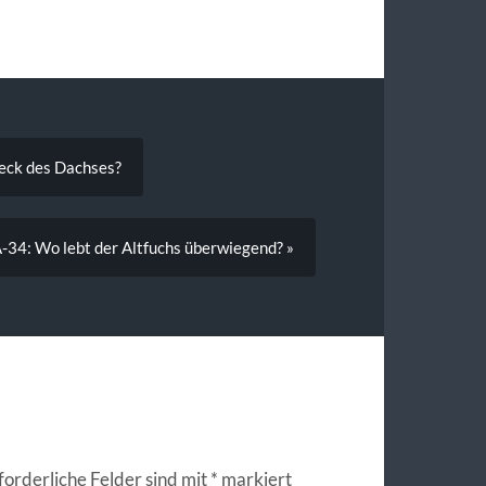
heck des Dachses?
-34: Wo lebt der Altfuchs überwiegend? »
forderliche Felder sind mit
*
markiert