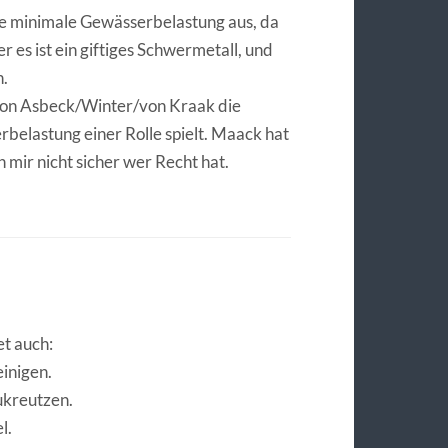
ine minimale Gewässerbelastung aus, da
r es ist ein giftiges Schwermetall, und
h.
von Asbeck/Winter/von Kraak die
belastung einer Rolle spielt. Maack hat
 mir nicht sicher wer Recht hat.
et auch:
inigen.
ukreutzen.
l.