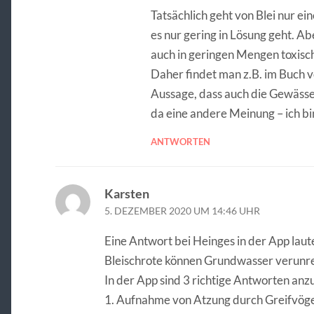
Tatsächlich geht von Blei nur e
es nur gering in Lösung geht. Abe
auch in geringen Mengen toxisc
Daher findet man z.B. im Buch 
Aussage, dass auch die Gewässer
da eine andere Meinung – ich bin
ANTWORTEN
Karsten
5. DEZEMBER 2020 UM 14:46 UHR
Eine Antwort bei Heinges in der App laut
Bleischrote können Grundwasser verunre
In der App sind 3 richtige Antworten anz
1. Aufnahme von Atzung durch Greifvöge