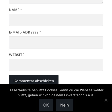
NAME
*
E-MAIL-ADRESSE
*
WEBSITE
Diese Website benutzt Cookies. Wenn du die Website weiter
nutzt, gehen wir von deinem Einverständnis aus.
OK
Nein
© 2026
JÄGERPRÜFUNG NRW
—
NACH OBEN ↑