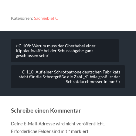
Kategorien:
Sachgebiet C
« C-108: Warum muss der Oberhebel einer
Kipplaufwaffe bei der Schussabgabe ganz
geschlossen sein?
C-110: Auf einer Schrotpatrone deutschen Fabrikats
steht für die Schrotgröße die Zahl „6“. Wie groß ist der
Schrotdurchmesser in mm? »
Schreibe einen Kommentar
Deine E-Mail-Adresse wird nicht veröffentlicht.
Erforderliche Felder sind mit
*
markiert