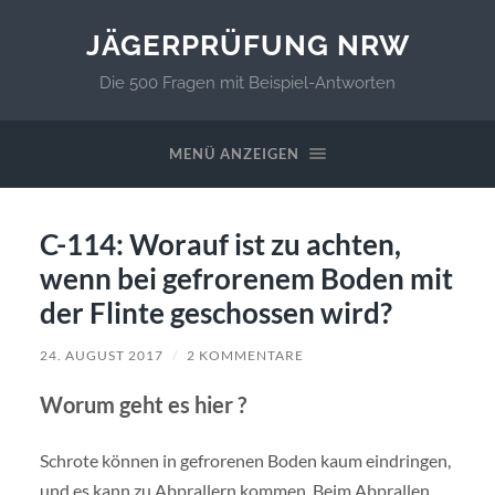
JÄGERPRÜFUNG NRW
Die 500 Fragen mit Beispiel-Antworten
MENÜ ANZEIGEN
C-114: Worauf ist zu achten,
wenn bei gefrorenem Boden mit
der Flinte geschossen wird?
24. AUGUST 2017
/
2 KOMMENTARE
Worum geht es hier ?
Schrote können in gefrorenen Boden kaum eindringen,
und es kann zu Abprallern kommen. Beim Abprallen