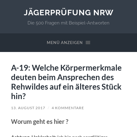
JÄGERPRÜFUNG NRW
Die 500 Fragen mit Beispiel-Antworten
MENÜ ANZEIGEN
A-19: Welche Körpermerkmale
deuten beim Ansprechen des
Rehwildes auf ein älteres Stück
hin?
13. AUGUST 2017
/
4 KOMMENTARE
Worum geht es hier ?
Achtung, Unklarheit:
Ich bin nach sorgfältiger