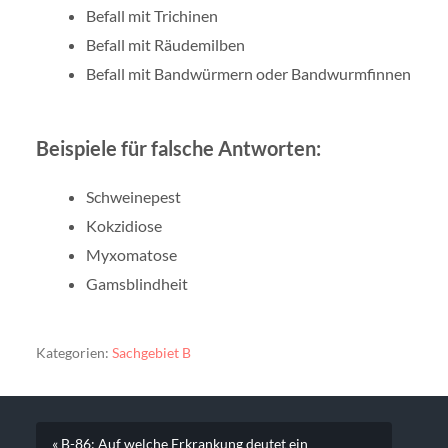
Befall mit Trichinen
Befall mit Räudemilben
Befall mit Bandwürmern oder Bandwurmfinnen
Beispiele für falsche Antworten:
Schweinepest
Kokzidiose
Myxomatose
Gamsblindheit
Kategorien:
Sachgebiet B
« B-86: Auf welche Erkrankung deutet ein