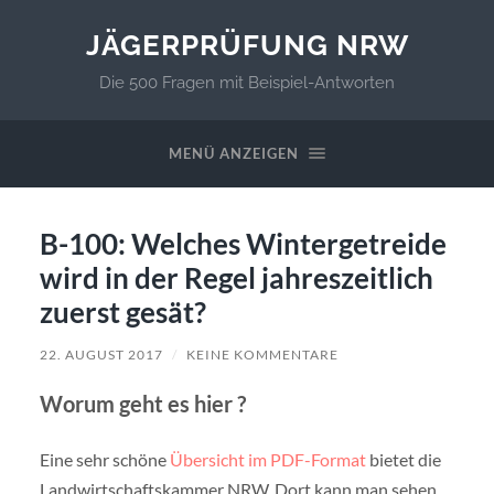
JÄGERPRÜFUNG NRW
Die 500 Fragen mit Beispiel-Antworten
MENÜ ANZEIGEN
B-100: Welches Wintergetreide
wird in der Regel jahreszeitlich
zuerst gesät?
22. AUGUST 2017
/
KEINE KOMMENTARE
Worum geht es hier ?
Eine sehr schöne
Übersicht im PDF-Format
bietet die
Landwirtschaftskammer NRW. Dort kann man sehen