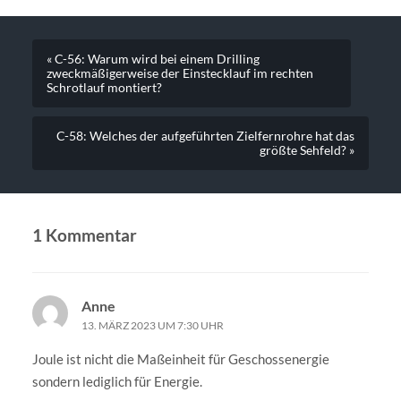
« C-56: Warum wird bei einem Drilling
zweckmäßigerweise der Einstecklauf im rechten
Schrotlauf montiert?
C-58: Welches der aufgeführten Zielfernrohre hat das
größte Sehfeld? »
1 Kommentar
Anne
13. MÄRZ 2023 UM 7:30 UHR
Joule ist nicht die Maßeinheit für Geschossenergie
sondern lediglich für Energie.