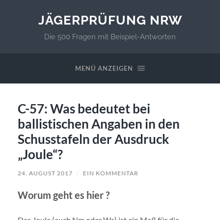
JÄGERPRÜFUNG NRW
Die 500 Fragen mit Beispiel-Antworten
MENÜ ANZEIGEN
C-57: Was bedeutet bei
ballistischen Angaben in den
Schusstafeln der Ausdruck
„Joule“?
24. AUGUST 2017
/
EIN KOMMENTAR
Worum geht es hier ?
Das Joule (auch Nm oder Ws) ist ein Maß für die