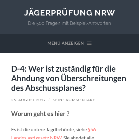
JÄGERPRÜFUNG NRW
Die 500 Fragen mit Beispiel-Antworten
MENÜ ANZEIGEN
D-4: Wer ist zuständig für die
Ahndung von Überschreitungen
des Abschussplanes?
26. AUGUST 2017
/
KEINE KOMMENTARE
Worum geht es hier ?
Es ist die untere Jagdbehörde, siehe
§56
Landesjagdgesetz NRW
. Sie ahndet alle