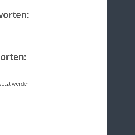
worten:
worten:
esetzt werden