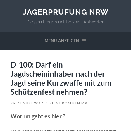
JÄGERPRÜFUNG NRW
Die 500 Fragen mit Beispiel-Antworten
MENÜ ANZEIGEN
D-100: Darf ein
Jagdscheininhaber nach der
Jagd seine Kurzwaffe mit zum
Schützenfest nehmen?
26. AUGUST 2017
/
KEINE KOMMENTARE
Worum geht es hier ?
Nein, denn die Waffe darf nur im Zusammenhang mit