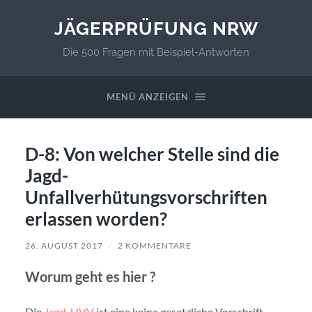
JÄGERPRÜFUNG NRW
Die 500 Fragen mit Beispiel-Antworten
MENÜ ANZEIGEN
D-8: Von welcher Stelle sind die
Jagd-
Unfallverhütungsvorschriften
erlassen worden?
26. AUGUST 2017
/
2 KOMMENTARE
Worum geht es hier ?
Die
Jagd-UVV
ist eine keine gesetzliche Vorschrift,