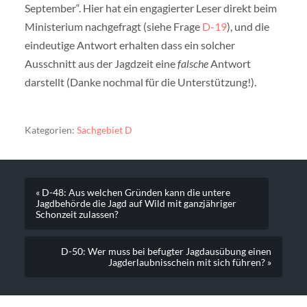
September“. Hier hat ein engagierter Leser direkt beim
Ministerium nachgefragt (siehe Frage
D-19
), und die
eindeutige Antwort erhalten dass ein solcher
Ausschnitt aus der Jagdzeit eine
falsche
Antwort
darstellt (Danke nochmal für die Unterstützung!).
Kategorien:
Sachgebiet D
« D-48: Aus welchen Gründen kann die untere
Jagdbehörde die Jagd auf Wild mit ganzjähriger
Schonzeit zulassen?
D-50: Wer muss bei befugter Jagdausübung einen
Jagderlaubnisschein mit sich führen? »