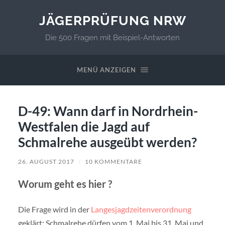
JÄGERPRÜFUNG NRW
Die 500 Fragen mit Beispiel-Antworten
MENÜ ANZEIGEN
D-49: Wann darf in Nordrhein-
Westfalen die Jagd auf
Schmalrehe ausgeübt werden?
26. AUGUST 2017
/
10 KOMMENTARE
Worum geht es hier ?
Die Frage wird in der
Langesjagdzeitenverordnung
geklärt: Schmalrehe dürfen vom 1. Mai bis 31. Mai und