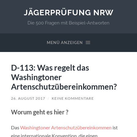
JÄGERPRÜFUNG NRW
Die 500 Fragen mit Beispiel-Antworten
MENÜ ANZEIGEN
D-113: Was regelt das
Washingtoner
Artenschutzübereinkommen?
26. AUGUST 2017
/
KEINE KOMMENTARE
Worum geht es hier ?
Das
Washingtoner Artenschutzübereinkommen
ist
eine internationale Konvention, die einen